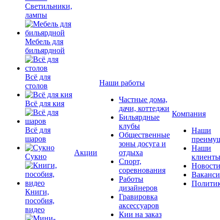
Светильники,
лампы
Мебель для
бильярдной
Всё для
Наши работы
столов
Частные дома,
Всё для кия
дачи, коттеджи
Компания
Бильярдные
клубы
Всё для
Наши
Общественные
шаров
преимущ
зоны досуга и
Наши
Акции
отдыха
Сукно
клиент
Спорт,
Новост
соревнования
Ваканс
Работы
Полити
дизайнеров
Книги,
Гравировка
пособия,
аксессуаров
видео
Кии на заказ