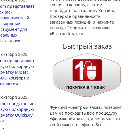
товары в корзину, а затем
om представляет
перейдите на страницу Корзина,
xRack:
проверьте правильность
еволюционный
заказанных позиций и нажмите
ильярдный
кнопку «Оформить заказ» или
струмент для
«Быстрый заказ».
деальных
сстановок
Быстрый заказ
 октября 2025
om представляет
овую бильярдную
рчатку Midas:
иль, комфорт и
хнологии
 октября 2025
mui представляет
Функция «Быстрый заказ» позволит
овую бильярдную
Вам не проходить всю процедуру
рчатку QuickDry
оформления заказа, а лишь указать
ort
свой номер телефона. Вы
ьи