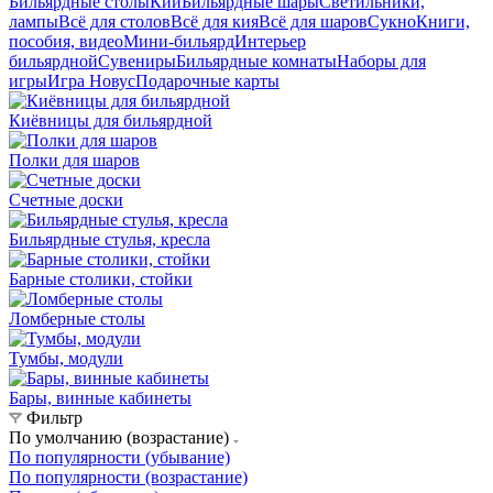
Бильярдные столы
Кии
Бильярдные шары
Светильники,
лампы
Всё для столов
Всё для кия
Всё для шаров
Сукно
Книги,
пособия, видео
Мини-бильярд
Интерьер
бильярдной
Сувениры
Бильярдные комнаты
Наборы для
игры
Игра Новус
Подарочные карты
Киёвницы для бильярдной
Полки для шаров
Счетные доски
Бильярдные стулья, кресла
Барные столики, стойки
Ломберные столы
Тумбы, модули
Бары, винные кабинеты
Фильтр
По умолчанию (возрастание)
По популярности (убывание)
По популярности (возрастание)