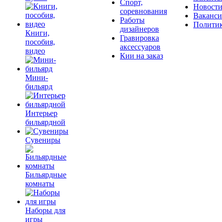
Спорт,
Новост
соревнования
Ваканс
Работы
Полити
дизайнеров
Книги,
Гравировка
пособия,
аксессуаров
видео
Кии на заказ
Мини-
бильярд
Интерьер
бильярдной
Сувениры
Бильярдные
комнаты
Наборы для
игры