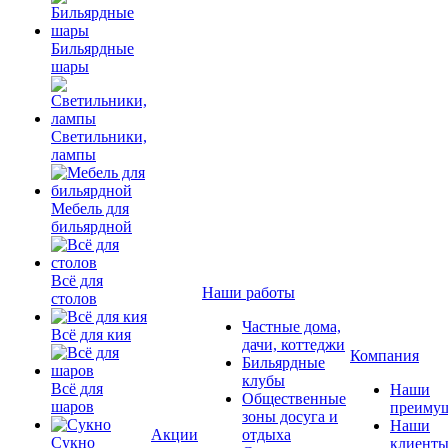
Бильярдные
шары
Светильники,
лампы
Мебель для
бильярдной
Всё для
Наши работы
столов
Частные дома,
Всё для кия
дачи, коттеджи
Компания
Бильярдные
клубы
Всё для
Наши
Общественные
шаров
преимущ
зоны досуга и
Наши
Акции
отдыха
Сукно
клиент