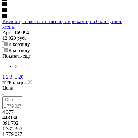
Киевница навесная из ясеня, с крюками (на 6 киев, цвет
ясень)
Арт.: 169094
12 020
руб.
В корзину
В корзину
Показать еще
1
2
3
...
20
Фильтр
Цена
4 377
448 040
891 702
1 335 365
1 779 027