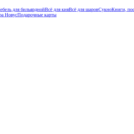
ебель для бильярдной
Всё для кия
Всё для шаров
Сукно
Книги, пос
ра Новус
Подарочные карты