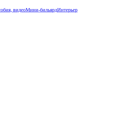
обия, видео
Мини-бильярд
Интерьер