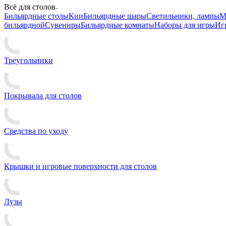
Всё для столов
Бильярдные столы
Кии
Бильярдные шары
Светильники, лампы
М
бильярдной
Сувениры
Бильярдные комнаты
Наборы для игры
Иг
Треугольники
Покрывала для столов
Средства по уходу
Крышки и игровые поверхности для столов
Лузы