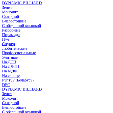
DYNAMIC BILLIARD
Зенит
Монолит
Складной
Влагостойкие
С обеденной крышкой
Разборные
Пирамида
Пул
Снукер
Любительские
Профессиональные
Элитные
На ДСП
На ЛДСП
На МДФ
На сланце
РуптуР (Беларусь)
DFC
DYNAMIC BILLIARD
Зенит
Монолит
Складной
Влагостойкие
С обеденной крышкой