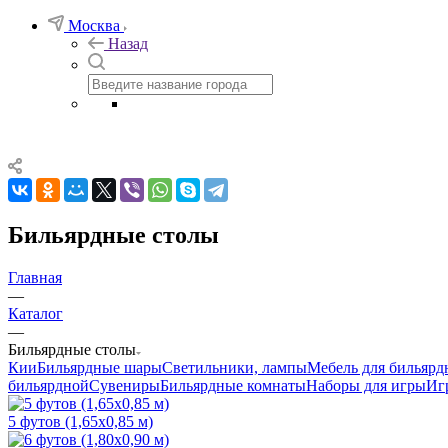
Москва
Назад
Бильярдные столы
Главная
—
Каталог
—
Бильярдные столы
Кии
Бильярдные шары
Светильники, лампы
Мебель для бильярд
бильярдной
Сувениры
Бильярдные комнаты
Наборы для игры
Иг
5 футов (1,65х0,85 м)