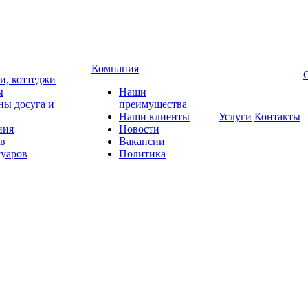
Компания
чи, коттеджи
ы
Наши
ны досуга и
преимущества
Наши клиенты
Услуги
Контакты
ния
Новости
ов
Вакансии
суаров
Политика