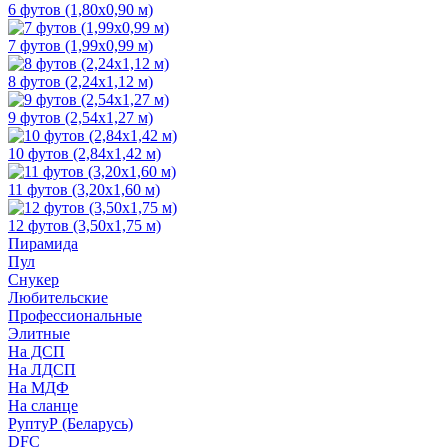
6 футов (1,80х0,90 м)
7 футов (1,99х0,99 м)
8 футов (2,24х1,12 м)
9 футов (2,54х1,27 м)
10 футов (2,84х1,42 м)
11 футов (3,20х1,60 м)
12 футов (3,50х1,75 м)
Пирамида
Пул
Снукер
Любительские
Профессиональные
Элитные
На ДСП
На ЛДСП
На МДФ
На сланце
РуптуР (Беларусь)
DFC