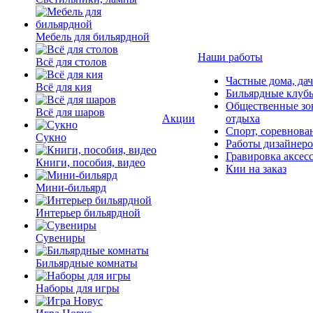
Мебель для бильярдной
Наши работы
Всё для столов
Частные дома, да
Всё для кия
Бильярдные клуб
Общественные зо
Всё для шаров
Акции
отдыха
Спорт, соревнова
Сукно
Работы дизайнер
Гравировка аксес
Книги, пособия, видео
Кии на заказ
Мини-бильярд
Интерьер бильярдной
Сувениры
Бильярдные комнаты
Наборы для игры