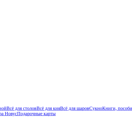
ной
Всё для столов
Всё для кия
Всё для шаров
Сукно
Книги, пособи
ра Новус
Подарочные карты