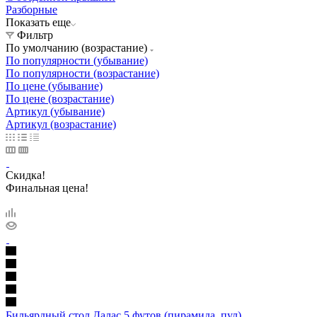
Разборные
Показать еще
Фильтр
По умолчанию (возрастание)
По популярности (убывание)
По популярности (возрастание)
По цене (убывание)
По цене (возрастание)
Артикул (убывание)
Артикул (возрастание)
Скидка!
Финальная цена!
Бильярдный стол Далас 5 футов (пирамида, пул)