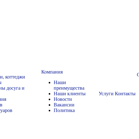
Компания
чи, коттеджи
ы
Наши
ны досуга и
преимущества
Наши клиенты
Услуги
Контакты
ния
Новости
ов
Вакансии
суаров
Политика