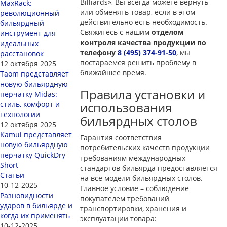
Billiards», Вы всегда можете вернуть
MaxRack:
или обменять товар, если в этом
революционный
действительно есть необходимость.
бильярдный
Свяжитесь с нашим
отделом
инструмент для
контроля качества продукции по
идеальных
телефону
8 (495) 374-91-50
, мы
расстановок
постараемся решить проблему в
12 октября 2025
ближайшее время.
Taom представляет
новую бильярдную
Правила установки и
перчатку Midas:
стиль, комфорт и
использования
технологии
бильярдных столов
12 октября 2025
Kamui представляет
Гарантия соответствия
новую бильярдную
потребительских качеств продукции
перчатку QuickDry
требованиям международных
Short
стандартов бильярда предоставляется
Статьи
на все модели бильярдных столов.
10-12-2025
Главное условие – соблюдение
Разновидности
покупателем требований
ударов в бильярде и
транспортировки, хранения и
когда их применять
эксплуатации товара:
10-12-2025