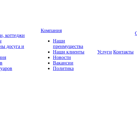
Компания
чи, коттеджи
ы
Наши
ны досуга и
преимущества
Наши клиенты
Услуги
Контакты
ния
Новости
ов
Вакансии
суаров
Политика