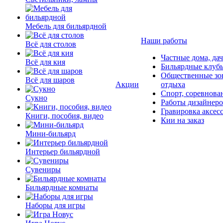
Мебель для бильярдной
Наши работы
Всё для столов
Частные дома, да
Всё для кия
Бильярдные клуб
Общественные зо
Всё для шаров
Акции
отдыха
Спорт, соревнова
Сукно
Работы дизайнер
Гравировка аксес
Книги, пособия, видео
Кии на заказ
Мини-бильярд
Интерьер бильярдной
Сувениры
Бильярдные комнаты
Наборы для игры