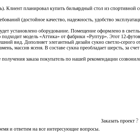
ь). Клиент планировал купить бильярдный стол из спортивной с
бований (достойное качество, надежность, удобство эксплуатац
удет установлено оборудование. Помещение оформлено в светлы
 подходит модель «Аттика» от фабрики «Руптур». Этот 12-футов
ний вид. Дополняет элегантный дизайн сукно светло-серого от
ень, массив ясеня. В составе сукна преобладает шерсть, за счет
е получения заказа покупатель по нашей рекомендации созвонил
Заказать проект
ремя и ответим на все интересующие вопросы.